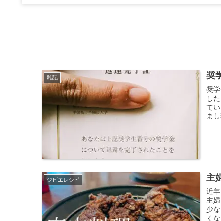
奨
雑記
奨学
した。
てい
まし
主
ジビエレシピ
近年
主婦
少な
くな