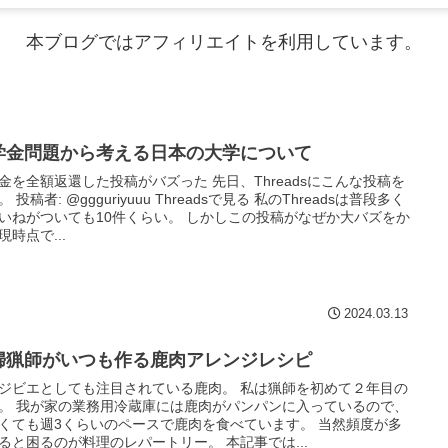
本ブログではアフィリエイトを利用しています。
学金問題から考える日本の大学について
金を全額返還した投稿がバズった 先日、Threadsにこんな投稿を
 投稿者: @ggguriyuuu Threadsで見る 私のThreadsは普段多く
いねがついても10件くらい。 しかしこの投稿がなぜか大バズをか
現時点で...
2024.03.13
婦猟師がいつも作る鹿肉アレンジレシピ
ジビエとしても注目されている鹿肉。 私は猟師を初めて２年目の
。 我が家の業務用冷蔵庫には鹿肉がパンパンに入っているので、
くても週3くらいのペースで鹿肉を食べています。 当然頻度が多
ると困るのが料理のレパートリー。 本記事では...