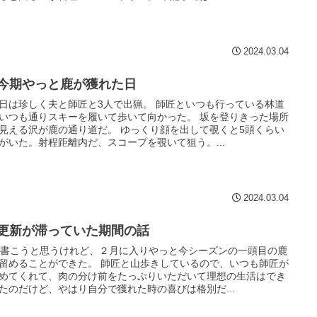
2024.03.04
7 今期やっと鹿が獲れた日
日は珍しく夫と師匠と3人で出猟。 師匠といつも行っている林道
いつも通りスキーを履いて歩いて向かった。 坂を登りきった場所
見える沢が鹿の通り道だ。 ゆっくり顔を出して覗くと5頭くらい
がいた。射程距離内だ、スコープを覗いて狙う。...
2024.03.04
6 更新が滞っていた期間の話
に書こうと思うけれど、２月に入りやっと今シーズンの一頭目の鹿
留めることができた。 師匠と山歩きしているので、いつも師匠が
めてくれて、肉の分け前をたっぷりいただいて理想の生活はでき
たのだけど、やはり自分で獲れた時の喜びは格別だ...