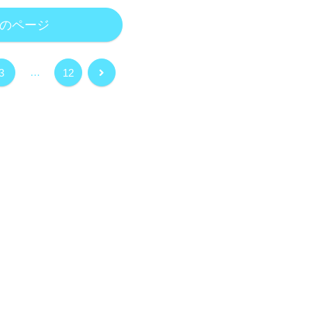
のページ
…
次
3
12
へ