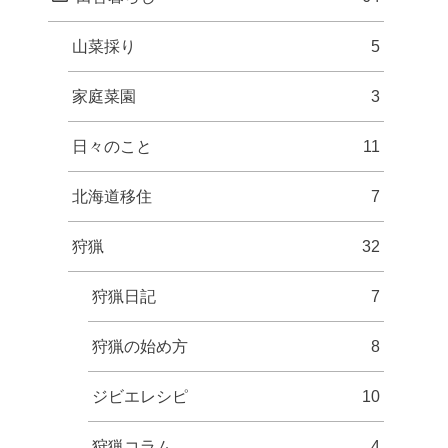
山菜採り
5
家庭菜園
3
日々のこと
11
北海道移住
7
狩猟
32
狩猟日記
7
狩猟の始め方
8
ジビエレシピ
10
狩猟コラム
4