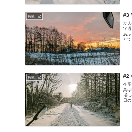
#3
狩猟日記
友人
字通
あふ
とて
#
狩猟日記
今季
真は
場に
日の