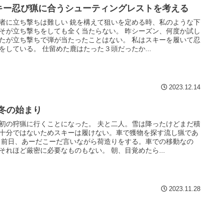
キー忍び猟に合うシューティングレストを考える
者に立ち撃ちは難しい 銃を構えて狙いを定める時、私のような下
そが立ち撃ちをしても全く当たらない。 昨シーズン、何度か試し
たが立ち撃ちで弾が当たったことはない。 私はスキーを履いて忍
をしている。 仕留めた鹿はたった３頭だったか...
2023.12.14
 冬の始まり
初の狩猟に行くことになった。 夫と二人。雪は降ったけどまだ積
十分ではないためスキーは履けない。車で獲物を探す流し猟であ
 前日、あーだこーだ言いながら荷造りをする。車での移動なの
それほど厳密に必要なものもない。 朝、目覚めたら...
2023.11.28