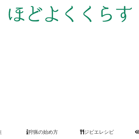
住
狩猟の始め方
ジビエレシピ