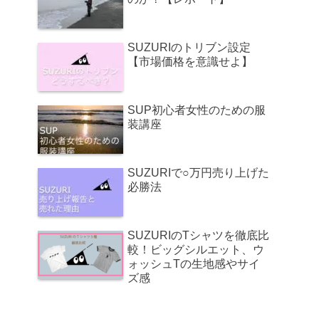
SUZURIのトリブン設定
【市場価格を意識せよ】
SUP初心者女性のための服
装講座
SUZURIで○万円売り上げた
必勝法
SUZURIのTシャツを徹底比
較！ビッグシルエット、ウ
ォッシュTの生地感やサイ
ズ感