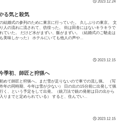
2023.12.24
 やる気と殺気
の結婚式の参列のために東京に行っていた。 久しぶりの東京。 文
り人の流れに流されて、彷徨った。 街は田舎にはないキラキラで
れていた。 だけど水がまずい、飯がまずい。（結婚式のご馳走は
も美味しかった） ホテルにいても他人の声や...
2023.12.15
2 今季初、師匠と狩猟へ
初めて師匠と狩猟へ。まだ雪が足りないので車での流し猟。 （写
昨年の同時期、今年は雪が少ない） 日の出の15分前に出発して猟
行く、という予定をして出発。（銃刀法で銃の発射は日の出から
入りまでと定められている） すると、住んでい...
2023.12.15