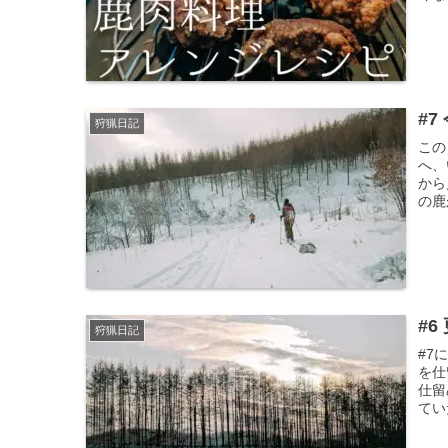
#
狩猟日記
この
へ、
から
の鹿
#
狩猟日記
#7
を仕
仕留
てい