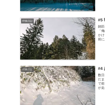
#
狩猟日記
師匠
「俺
かけ
前に
#4
狩猟日記
数日
だま
で前
が走