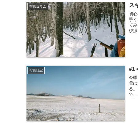
ス
狩猟コラム
初心
手く
てみ
び猟
#1
狩猟日記
今季
雪は
る。
で、