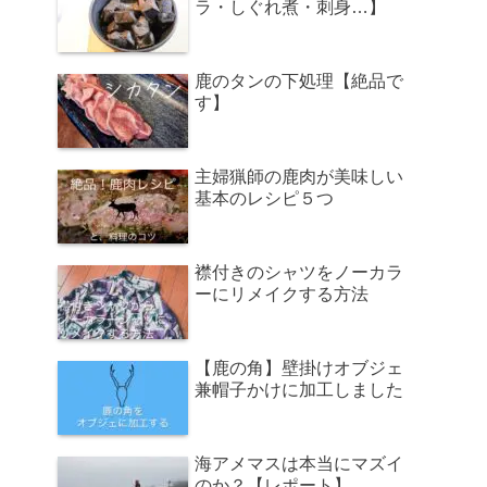
ラ・しぐれ煮・刺身…】
鹿のタンの下処理【絶品で
す】
主婦猟師の鹿肉が美味しい
基本のレシピ５つ
襟付きのシャツをノーカラ
ーにリメイクする方法
【鹿の角】壁掛けオブジェ
兼帽子かけに加工しました
海アメマスは本当にマズイ
のか？【レポート】