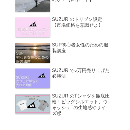
SUZURIのトリブン設定
【市場価格を意識せよ】
SUP初心者女性のための服
装講座
SUZURIで○万円売り上げた
必勝法
SUZURIのTシャツを徹底比
較！ビッグシルエット、ウ
ォッシュTの生地感やサイ
ズ感