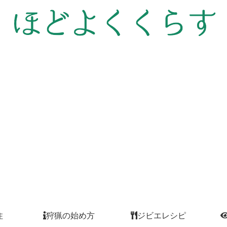
住
狩猟の始め方
ジビエレシピ