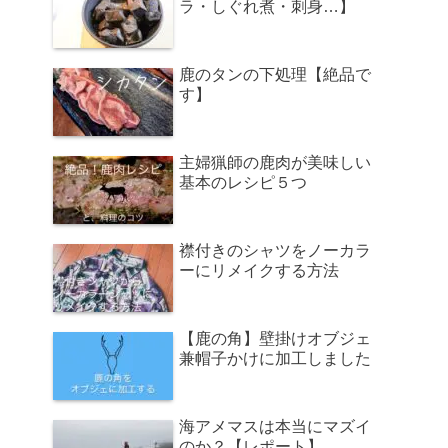
ラ・しぐれ煮・刺身…】
鹿のタンの下処理【絶品で
す】
主婦猟師の鹿肉が美味しい
基本のレシピ５つ
襟付きのシャツをノーカラ
ーにリメイクする方法
【鹿の角】壁掛けオブジェ
兼帽子かけに加工しました
海アメマスは本当にマズイ
のか？【レポート】