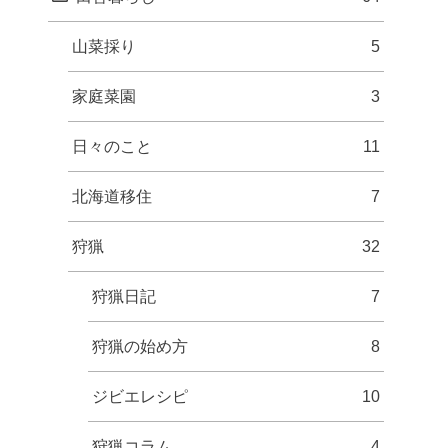
山菜採り
5
家庭菜園
3
日々のこと
11
北海道移住
7
狩猟
32
狩猟日記
7
狩猟の始め方
8
ジビエレシピ
10
狩猟コラム
4