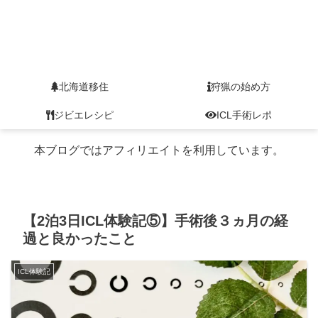
北海道移住
狩猟の始め方
ジビエレシピ
ICL手術レポ
本ブログではアフィリエイトを利用しています。
【2泊3日ICL体験記⑤】手術後３ヵ月の経
過と良かったこと
ICL体験記