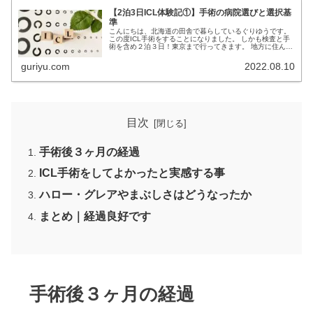
【2泊3日ICL体験記①】手術の病院選びと選択基
準
こんにちは、北海道の田舎で暮らしているぐりゆうです。
この度ICL手術をすることになりました。 しかも検査と手
術を含め２泊３日！東京まで行ってきます。 地方に住んで
いてICLの手術を検討している方の参考になれば幸いで
す。 前置き｜私がICL手...
guriyu.com
2022.08.10
目次
手術後３ヶ月の経過
ICL手術をしてよかったと実感する事
ハロー・グレアやまぶしさはどうなったか
まとめ｜経過良好です
手術後３ヶ月の経過