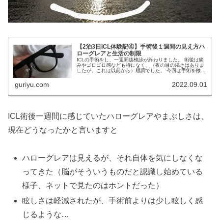
【2泊3日ICL体験記④】手術後１週間の見え方ハ
ローグレアと生活の制限
ICLの手術をし、一週間後検診が終わりました。 術後は痛
みやゴロゴロ感なども特になく、（夜の目の渇きはありま
したが、これは以前から）順調でした。 今回は手術を検討
している方が気になるであろう 手術後の見え方ハロー・グ
レアまぶしさ生活の制限 ...
guriyu.com
2022.09.01
ICL術後一週間に感じていたハローグレアやまぶしさは、
現在どうなったかと言いますと
ハローグレアは見えるが、それ自体を気にしなくな
ってきた（脳がそういうものだと認識し始めている
様子、ネットで見たのはホントだった）
眩しさは軽減されたが、手術前よりは少し眩しく感
じるような…