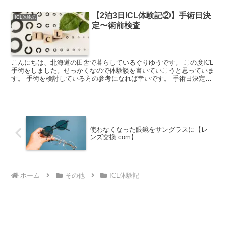
【2泊3日ICL体験記②】手術日決
ICL体験記
定〜術前検査
こんにちは、北海道の田舎で暮らしているぐりゆうです。 この度ICL
手術をしました。せっかくなので体験談を書いていこうと思っていま
す。 手術を検討している方の参考になれば幸いです。 手術日決定ま
で 今回、手術は代官山アイクリニックさんでお願い...
使わなくなった眼鏡をサングラスに【レ
ンズ交換.com】
ホーム
その他
ICL体験記