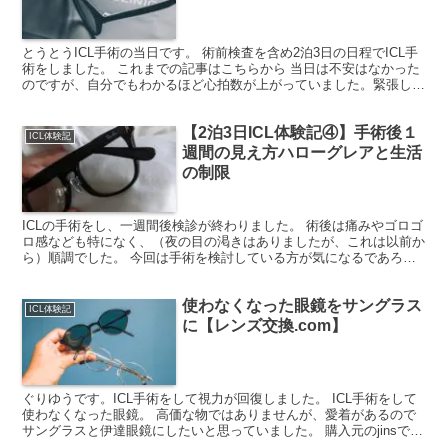
とうとうICL手術の当日です。 術前検査を含め2泊3日の日程でICL手
術をしました。 これまでの記事はこちらから 当日は不安はなかった
のですが、自分でもわかるほど心拍数が上がっていました。緊張して
たんですね。 ICL手術当日の実際 手術当日...
【2泊3日ICL体験記④】手術後１
ICL体験記
週間の見え方ハローグレアと生活
の制限
ICLの手術をし、一週間後検診が終わりました。 術後は痛みやゴロゴ
ロ感なども特になく、（夜の目の渇きはありましたが、これは以前か
ら）順調でした。 今回は手術を検討している方が気になるであろう
手術後の見え方ハロー・グレアまぶしさ生活の制限 ...
使わなくなった眼鏡をサングラス
ICL体験記
に【レンズ交換.com】
ぐりゆうです。ICL手術をして視力が回復しました。 ICL手術をして
使わなくなった眼鏡。 高価な物ではありませんが、愛着があるので
サングラスと伊達眼鏡にしたいと思っていました。 購入元のjinsでは
レンズ交換は一般レンズで5,000円。 サ...