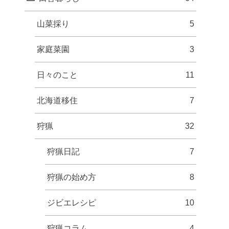
山菜採り
5
家庭菜園
3
日々のこと
11
北海道移住
7
狩猟
32
狩猟日記
7
狩猟の始め方
8
ジビエレシピ
10
狩猟コラム
4