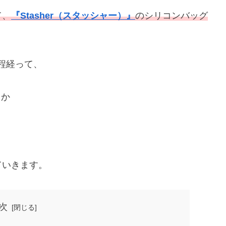
て、
『Stasher（スタッシャー）』
のシリコンバッグ
年程経って、
うか
ていきます。
次