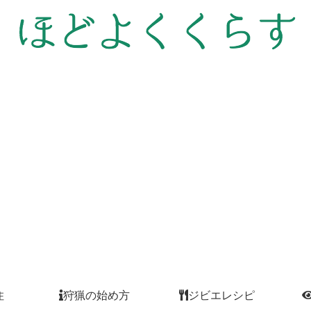
住
狩猟の始め方
ジビエレシピ