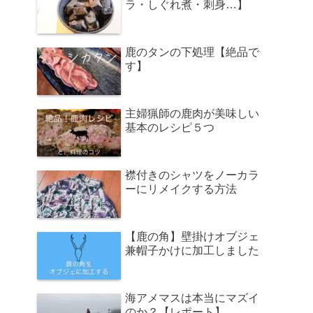
ラ・しぐれ煮・刺身…】
鹿のタンの下処理【絶品で
す】
主婦猟師の鹿肉が美味しい
基本のレシピ５つ
襟付きのシャツをノーカラ
ーにリメイクする方法
【鹿の角】壁掛けオブジェ
兼帽子かけに加工しました
海アメマスは本当にマズイ
のか？【レポート】