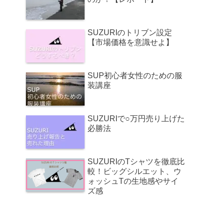
SUZURIのトリブン設定
【市場価格を意識せよ】
SUP初心者女性のための服
装講座
SUZURIで○万円売り上げた
必勝法
SUZURIのTシャツを徹底比
較！ビッグシルエット、ウ
ォッシュTの生地感やサイ
ズ感